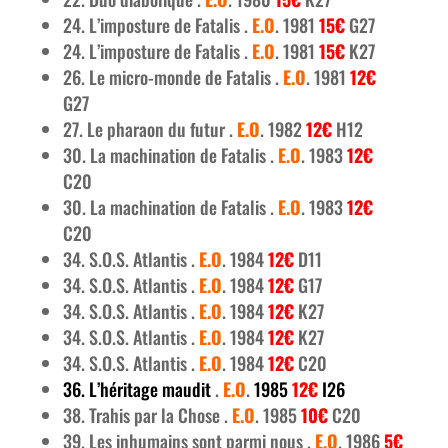
24. L’imposture de Fatalis .
E.O
. 1981
15€
G27
24. L’imposture de Fatalis .
E.O
. 1981
15€
K27
26. Le micro-monde de Fatalis .
E.O
. 1981
12€
G27
27. Le pharaon du futur .
E.O
. 1982
12€
H12
30. La machination de Fatalis .
E.O
. 1983
12€
C20
30. La machination de Fatalis .
E.O
. 1983
12€
C20
34. S.O.S. Atlantis .
E.O
. 1984
12€
D11
34. S.O.S. Atlantis .
E.O
. 1984
12€
G17
34. S.O.S. Atlantis .
E.O
. 1984
12€
K27
34. S.O.S. Atlantis .
E.O
. 1984
12€
K27
34. S.O.S. Atlantis .
E.O
. 1984
12€
C20
36. L’héritage maudit
.
E.O
.
1985
12€
I26
38. Trahis par la Chose .
E.O
. 1985
10€
C20
39. Les inhumains sont parmi nous .
E.O
. 1986
5€