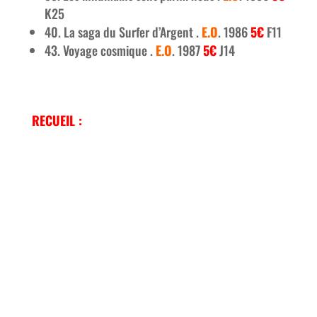
K25
40. La saga du Surfer d’Argent .
E.O
. 1986
5€
F11
43. Voyage cosmique .
E.O
. 1987
5€
J14
RECUEIL :