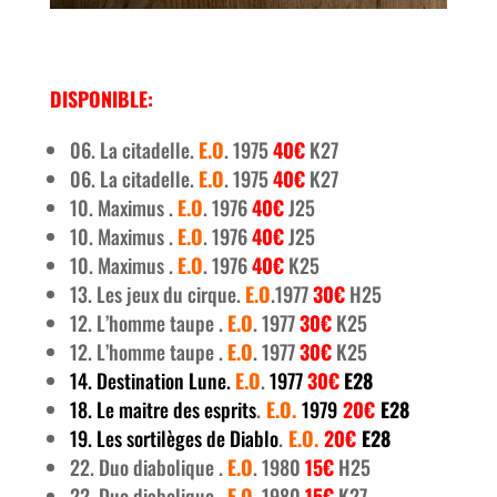
DISPONIBLE:
06. La citadelle.
E.O
. 1975
40€
K27
06. La citadelle.
E.O
. 1975
40€
K27
10. Maximus .
E.O
. 1976
40€
J25
10. Maximus .
E.O
. 1976
40€
J25
10. Maximus .
E.O
. 1976
40€
K25
13. Les jeux du cirque.
E.O
.1977
30€
H25
12. L’homme taupe .
E.O
. 1977
30€
K25
12. L’homme taupe .
E.O
. 1977
30€
K25
14. Destination Lune.
E.O
.
1977
30€
E28
18. Le maitre des esprits
.
E.O.
1979
20€
E28
19. Les sortilèges de Diablo
.
E.O.
20€
E28
22. Duo diabolique .
E.O
. 1980
15€
H25
22. Duo diabolique .
E.O
. 1980
15€
K27